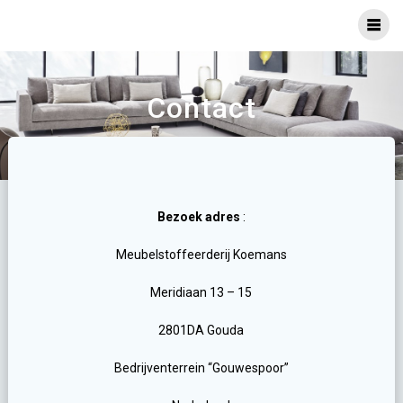
Ga
naar
inhoud
Contact
Bezoek adres
:
Meubelstoffeerderij Koemans
Meridiaan 13 – 15
2801DA Gouda
Bedrijventerrein “Gouwespoor”