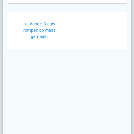
Berichtnavigatie
Vorig
Vorige:
Nieuw
bericht:
rompen op maat
gemaakt