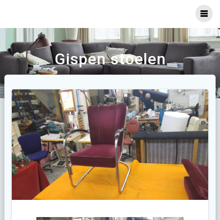
Ga
naar
inhoud
Gispen stoelen