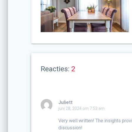
Reacties:
2
Juliett
juni 28, 2024 om 7:53 am
Very well written! The insights prov
discussion!