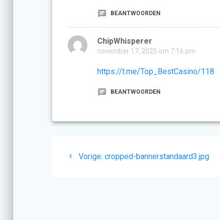
BEANTWOORDEN
ChipWhisperer
november 17, 2025 om 7:16 pm
https://t.me/Top_BestCasino/118
BEANTWOORDEN
Berichtnavigatie
Vorig
Vorige:
cropped-bannerstandaard3.jpg
bericht: