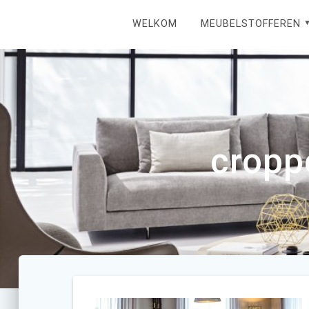
Ga
naar
WELKOM
MEUBELSTOFFEREN
inhoud
cropp