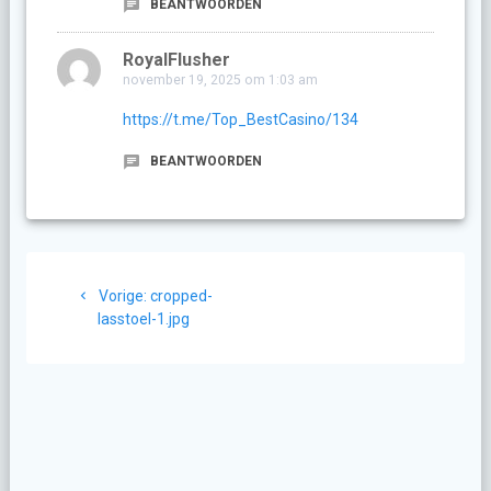
BEANTWOORDEN
RoyalFlusher
november 19, 2025 om 1:03 am
https://t.me/Top_BestCasino/134
BEANTWOORDEN
Berichtnavigatie
Vorig
Vorige:
cropped-
bericht:
lasstoel-1.jpg