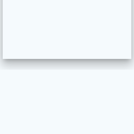
WELKOM
MEUBELSTOFFEREN
PROJECTEN
COLLECTION CONFIGURATOR
CONTACT
VOORWAARDEN EN PRIVACY BELEID