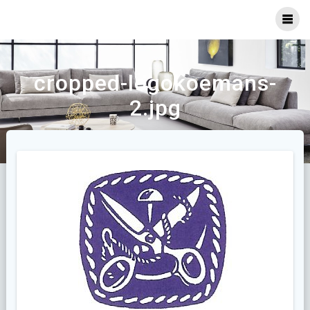
Ga
naar
inhoud
cropped-logokoemans-
2.jpg