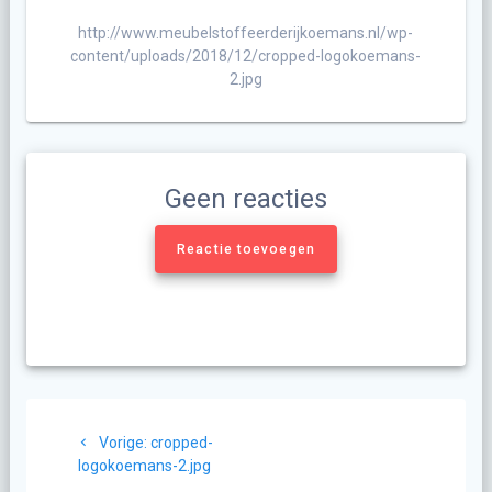
http://www.meubelstoffeerderijkoemans.nl/wp-
content/uploads/2018/12/cropped-logokoemans-
2.jpg
Geen reacties
Reactie toevoegen
Berichtnavigatie
Vorig
Vorige:
cropped-
bericht:
logokoemans-2.jpg