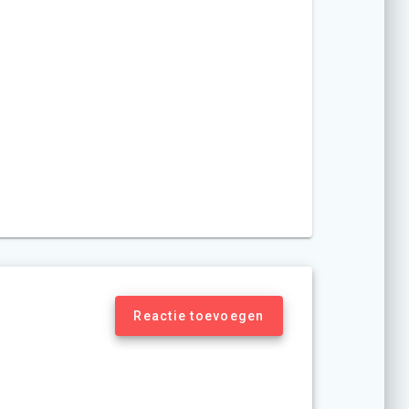
Reactie toevoegen