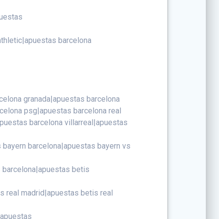
puestas
thletic|apuestas barcelona
rcelona granada|apuestas barcelona
celona psg|apuestas barcelona real
puestas barcelona villarreal|apuestas
s bayern barcelona|apuestas bayern vs
 barcelona|apuestas betis
s real madrid|apuestas betis real
a|apuestas