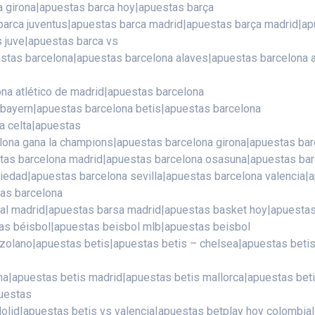
a girona|apuestas barca hoy|apuestas barça
 barca juventus|apuestas barca madrid|apuestas barça madrid|a
s juve|apuestas barca vs
stas barcelona|apuestas barcelona alaves|apuestas barcelona a
ona atlético de madrid|apuestas barcelona
 bayern|apuestas barcelona betis|apuestas barcelona
a celta|apuestas
lona gana la champions|apuestas barcelona girona|apuestas ba
stas barcelona madrid|apuestas barcelona osasuna|apuestas bar
iedad|apuestas barcelona sevilla|apuestas barcelona valencia|a
tas barcelona
eal madrid|apuestas barsa madrid|apuestas basket hoy|apuesta
as béisbol|apuestas beisbol mlb|apuestas beisbol
zolano|apuestas betis|apuestas betis – chelsea|apuestas betis
ona|apuestas betis madrid|apuestas betis mallorca|apuestas beti
puestas
adolid|apuestas betis vs valencia|apuestas betplay hoy colombi