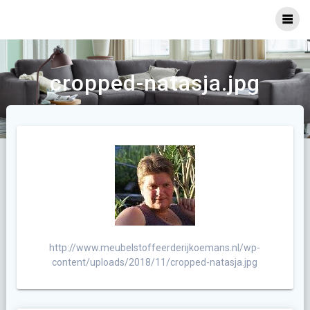
Ga
naar
inhoud
cropped-natasja.jpg
http://www.meubelstoffeerderijkoemans.nl/wp-
content/uploads/2018/11/cropped-natasja.jpg