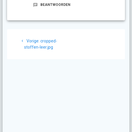
BEANTWOORDEN
Berichtnavigatie
Vorig
Vorige:
cropped-
bericht:
stoffen-leer.jpg