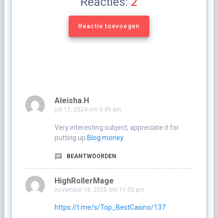
Reacties:
2
Reactie toevoegen
Aleisha.H
juli 13, 2024 om 6:39 am
Very interesting subject, appreciate it for
putting up.
Blog money
BEANTWOORDEN
HighRollerMage
november 18, 2025 om 11:05 pm
https://t.me/s/Top_BestCasino/137