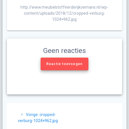
http://www.meubelstoffeerderijkoemans.nl/wp-
content/uploads/2018/12/cropped-verburg-
1024×962.jpg
Geen reacties
Reactie toevoegen
Berichtnavigatie
Vorig
Vorige:
cropped-
bericht:
verburg-1024×962.jpg