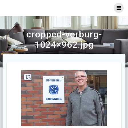
Ga
naar
inhoud
cropped-verburg-
1024×962.jpg