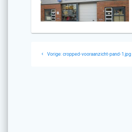
Berichtnavigatie
Vorig
Vorige:
cropped-vooraanzicht-pand-1.jpg
bericht: