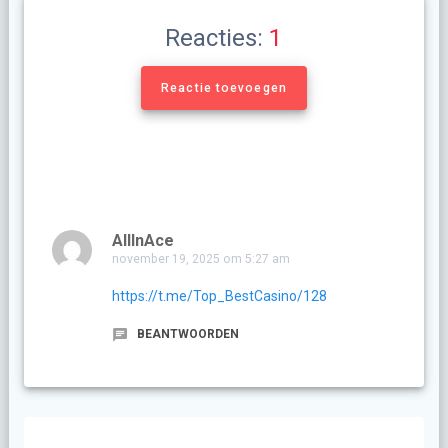
Reacties:
1
Reactie toevoegen
AllInAce
november 19, 2025 om 5:27 am
https://t.me/Top_BestCasino/128
BEANTWOORDEN
Berichtnavigatie