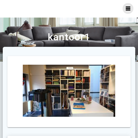
Ga
naar
inhoud
kantoor1