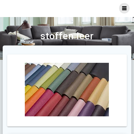
Ga
naar
inhoud
stoffen leer