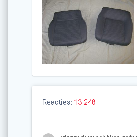
Reacties:
13.248
rylonnie shtori s elektroprivod