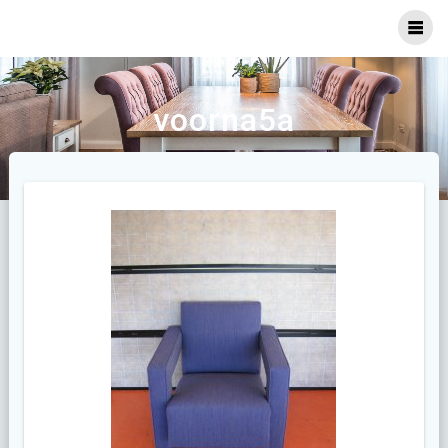
Ga
naar
inhoud
voorna5a