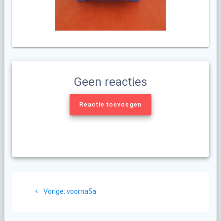
Geen reacties
Reactie toevoegen
Berichtnavigatie
Vorig
Vorige:
voorna5a
bericht: