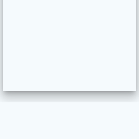
WELKOM
MEUBELSTOFFEREN
PROJECTEN
COLLECTION CONFIGURATOR
CONTACT